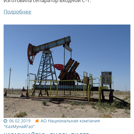
изготовила сепаратор входной С-1.
Подробнее
06.02.2019
АО Национальная компания
"КазМунайГаз"